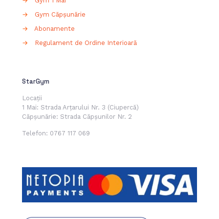
→
Gym 1 Mai
→
Gym Căpșunărie
→
Abonamente
→
Regulament de Ordine Interioară
StarGym
Locații
1 Mai: Strada Arțarului Nr. 3 (Ciupercă)
Căpșunărie: Strada Căpșunilor Nr. 2
Telefon:
0767 117 069